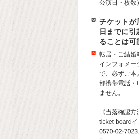
公演日・枚数
チケットが
日までに引
ることは可
転居・ご結婚
インフォメーショ
で、必ずご本
部携帯電話・I
ません。
《当落確認方
ticket b
0570-02-7