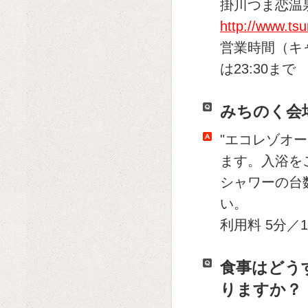
掛川つま恋温泉
http://www.tsu
営業時間（キャン
は23:30まで
みちのく会
"エコレゾオ
ます。入浴を
シャワーの台
い。
利用料 5分／1
食事はどう
りますか？