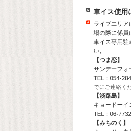
車イス使用
ライブエリア
場の際に係員
車イス専用駐
い。
【つま恋】
サンデーフォ
TEL：054-28
でにご連絡く
【淡路島】
キョードーイ
TEL：06-7732
【みちのく】