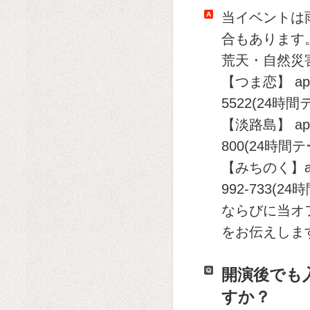
当イベントは
合もあります
荒天・自然災
【つま恋】 ap ba
5522(24時
【淡路島】 ap ba
800(24時間
【みちのく】ap b
992-733(2
ならびに当オ
をお伝えしま
開演後でも
すか？