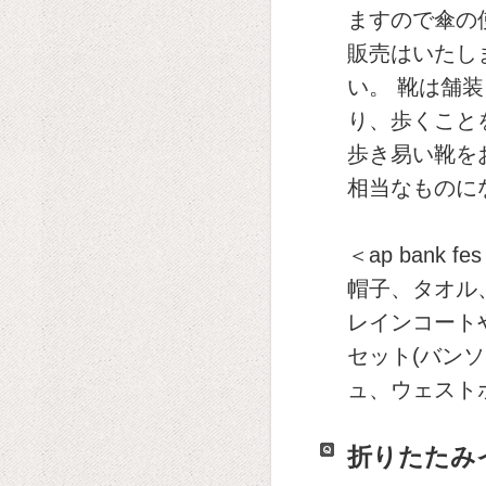
ますので傘の
販売はいたし
い。 靴は舗
り、歩くこと
歩き易い靴を
相当なものに
＜ap bank fe
帽子、タオル
レインコート
セット(バン
ュ、ウェスト
折りたたみ