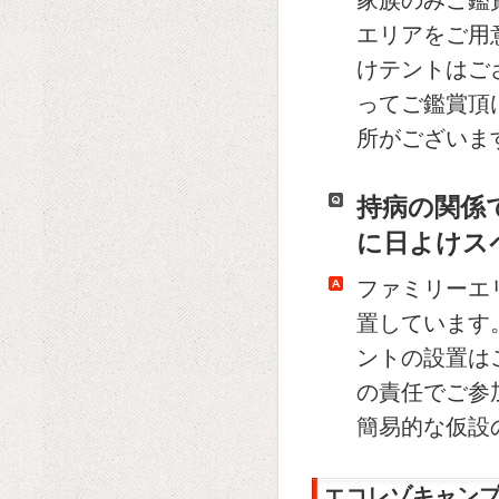
家族のみご鑑
エリアをご用
けテントはご
ってご鑑賞頂
所がございま
持病の関係
に日よけス
ファミリーエ
置しています
ントの設置は
の責任でご参
簡易的な仮設
エコレゾキャン