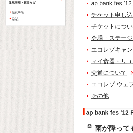
ap bank fes '
注意事項
チケット申し込
Q&A
チケットについ
会場・ステージ
エコレゾキャン
マイ食器・リユ
交通について
エコレゾ ウェ
その他
ap bank fes '1
雨が降って