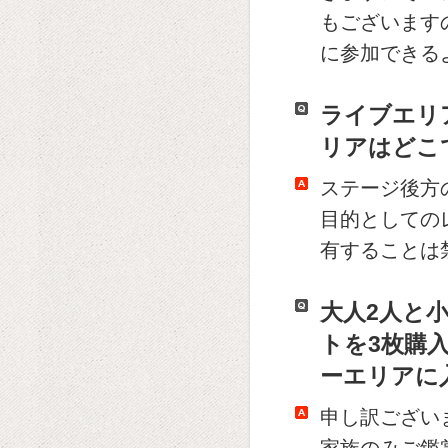
もございます
に参加できる
ライブエリ
リアはどこ
ステージ後方
目的としての
有することは
大人2人と
トを3枚購
ーエリアに
申し訳ござい