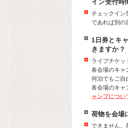
イン受付時
チェックイン
であれば別の
1日券とキ
きますか？
ライブチケッ
各会場のキャ
何泊でもご自
各会場のキャ
ャンプについ
荷物を会場
できません。