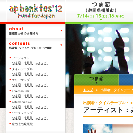
アーティスト
つま恋
淡路島
みちのく
タイムテーブル
つま恋
淡路島
みちのく
エリアマップ
つま恋
淡路島
みちのく
トップ
»
出演者・タイムテー
eco-reso talk
つま恋
淡路島
みちのく
koti market live
出演者・タイムテーブル・
つま恋
淡路島
みちのく
アーティスト：
ワークショップ
つま恋
淡路島
みちのく
丘の上の映画館