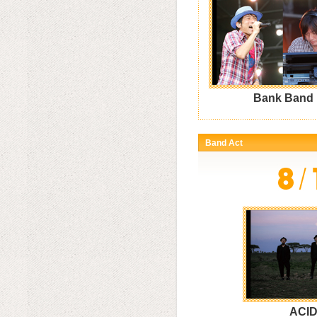
Bank Band
Band Act
ACI