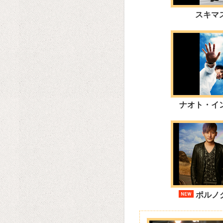
スキマ
ナオト・イ
ポルノ