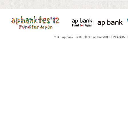
主催：ap bank 企画・制作：ap bank/OORONG-SHA Copyright