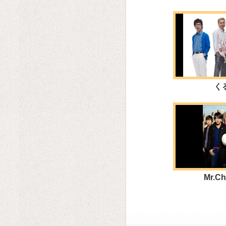
く
Mr.Ch