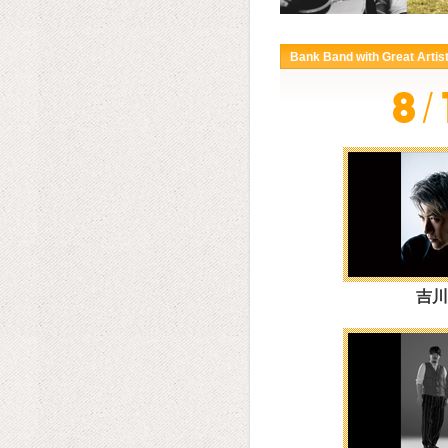
Bank Band with Great Artis
吉川