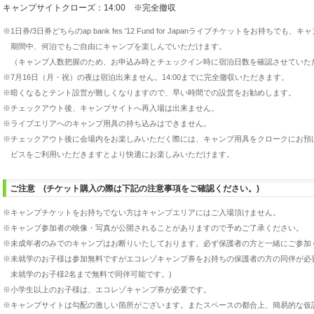
キャンプサイトクローズ：14:00 ※完全撤収
※
1日券/3日券どちらのap bank fes '12 Fund for Japanライブチケットをお持
期間中、何泊でもご自由にキャンプを楽しんでいただけます。
（キャンプ人数把握のため、お申込み時とチェックイン時に宿泊日数を確認させていた
※
7月16日（月・祝）の夜は宿泊出来ません。14:00までに完全撤収いただきます。
※
暗くなるとテント設営が難しくなりますので、早い時間での設営をお勧めします。
※
チェックアウト後、キャンプサイトへ再入場は出来ません。
※
ライブエリアへのキャンプ用具の持ち込みはできません。
※
チェックアウト後に会場内をお楽しみいただく際には、キャンプ用具をクロークにお預
ビスをご利用いただきますとより快適にお楽しみいただけます。
ご注意 (チケット購入の際は下記の注意事項をご確認ください。)
※
キャンプチケットをお持ちでない方はキャンプエリアにはご入場頂けません。
※
キャンプ参加者の映像・写真が公開されることがありますので予めご了承ください。
※
未成年者のみでのキャンプはお断りいたしております。必ず保護者の方と一緒にご参加
※
未就学のお子様は参加無料ですがエコレゾキャンプ券をお持ちの保護者の方の同伴が必要
未就学のお子様2名まで無料で同伴可能です。)
※
小学生以上のお子様は、エコレゾキャンプ券が必要です。
※
キャンプサイトは勾配の激しい箇所がございます。またスペースの都合上、簡易的な仮