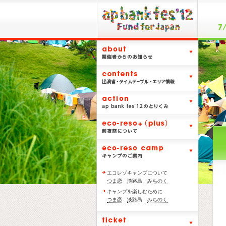
エコレゾキャンプについて
つま恋
淡路島
みちのく
キャンプを楽しむために
つま恋
淡路島
みちのく