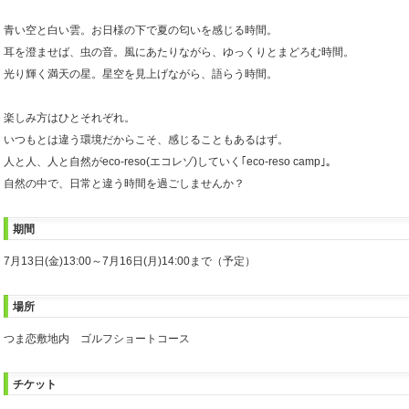
青い空と白い雲。お日様の下で夏の匂いを感じる時間。
耳を澄ませば、虫の音。風にあたりながら、ゆっくりとまどろむ時間。
光り輝く満天の星。星空を見上げながら、語らう時間。
楽しみ方はひとそれぞれ。
いつもとは違う環境だからこそ、感じることもあるはず。
人と人、人と自然がeco-reso(エコレゾ)していく｢eco-reso camp｣。
自然の中で、日常と違う時間を過ごしませんか？
期間
7月13日(金)13:00～7月16日(月)14:00まで（予定）
場所
つま恋敷地内 ゴルフショートコース
チケット