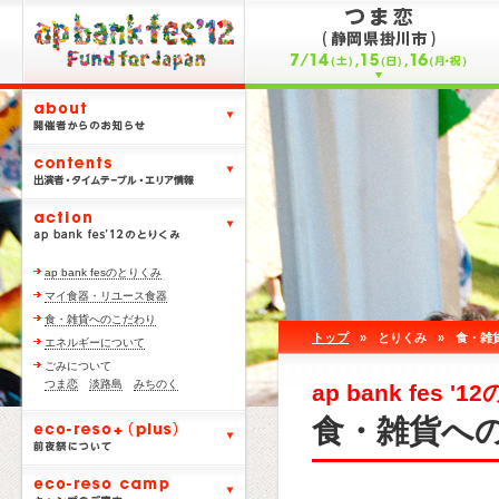
ap bank fesのとりくみ
マイ食器・リユース食器
食・雑貨へのこだわり
トップ
»
とりくみ
»
食・雑
エネルギーについて
ごみについて
つま恋
淡路島
みちのく
ap bank fes 
食・雑貨へ