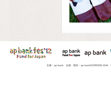
主催：ap bank 企画・制作：ap bank/OORONG-SHA Copyright