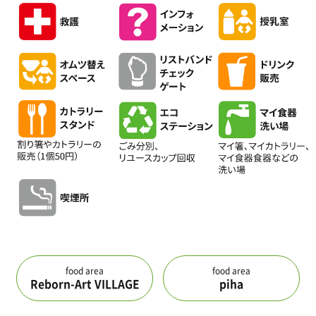
food area
food area
Reborn-Art VILLAGE
piha