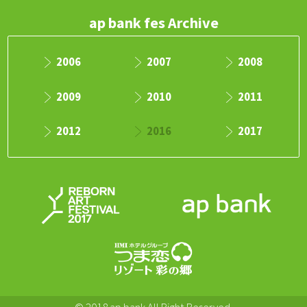
ap bank fes Archive
2006
2007
2008
2009
2010
2011
2012
2016
2017
RAF