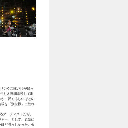
トリングス隊だけが残っ
だ。今年も３日間連続して出
のか、愛くるしいほどの
会場を「別世界」に連れ
るアーティストだが、
ジャー」として、真摯に
いほど凛々しかった。会