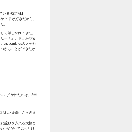
いる名曲“AM
いか？ 君が好きだから」
った。
奮して話しかけてきた。
ったー！」。ドラムの名
bank fesのメッセ
とつかむことができたか
テージに招かれたのは、2年
に現れた途端、さっきま
スに詫びを入れる大橋と
ちゃら”がって言ったけ