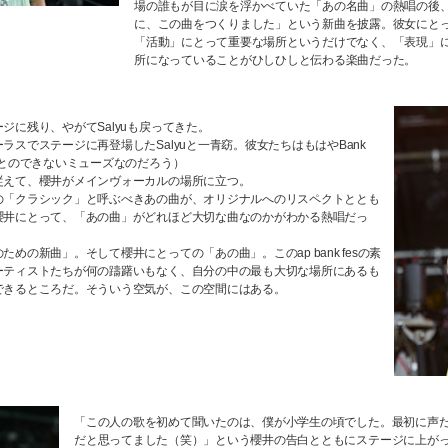
場の誰もが目に涙を浮かべていた「あの名曲」の熱唱の後
に、この曲をつくりました」という新曲を披露。彼女にとってこのa
「活動」にとって重要な場所というだけでなく、「表現」
所になっていることがひしひしと伝わる楽曲だった。
ジに残り、やがてSalyuも戻ってきた。
ラスでステージに再登場したSalyuと一青窈。彼女たちはもはやBank
ことのできないミューズなのだろう）
従えて、櫻井がメインヴォーカルの場所に立つ。
の「クラシック」と呼ぶべきあの曲が、オリジナルへのリスペクトととも
櫻井にとって、「あの曲」がどれほど大切な曲なのかがわかる熱唱だっ
めの新曲」。そして櫻井にとっての「あの曲」。このap bank fesの素
ーティストたちが何の躊躇いもなく、自分の中の最も大切な場所にあるも
できるところだ。そういう空気が、この空間にはある。
「この人の歌を初めて聞いたのは、僕が小学生の頃でした。最初に声
だと思ってました（笑）」という櫻井の告白とともにステージに上が