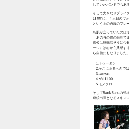
していたバンドでもあ
そして大きなサプライズ
11:00”に、４人目
というあの必殺のフレ
鳥肌が立っていたのは
「あの時の僕の顔見て
嘉俊は感慨深そうに今日
ージには心から共感す
ら自信にもなりました
1.トゥータン
2.そこにあるべきで
3.canvas
4.AM 11:00
5.モノクロ
そしてBank Band
連続出演となるスキマ