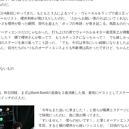
るのだ。
が4曲目にやってきた。もともと３人によるツイン・ヴォーカル＆ラップで成り立って
のヴォーカリスト、櫻井和寿が飛び入りしたのだ。「だからお願い 僕のそばにいてくれな
ーズを櫻井が歌った瞬間、世代を超えた「ポップの奇跡」が巻き起こる。鳥肌ものだ
オーディエンスだけじゃなかった。打ち上げの席でヴォーカル＆ギター新里英之が興
ました？ 隣で櫻井さんが歌ってて、もうカチッコチになっちゃって！ でも嬉しか
のステージを振り返ってこう語った。「でも、今日は本当にいい経験になりましたよ。ap 
るし、自分たちのいつものオーディエンスよりも年齢層は高かったですけど、ちゃん
」
はないもの
の登場。昨日同様、まずはBank Bandの楽曲を２曲演奏した後、最初にゲストとしてス
スイッチの２人だ。
「今年もまた会いに来ました！」と彼らが颯爽とステージ
で快晴だったのに、急に雨が降ってきた。
「すいません！ 僕らのせいです！」と潔くオーディエン
常田。すると横の櫻井から鋭いツッコミが。「日頃の“なん