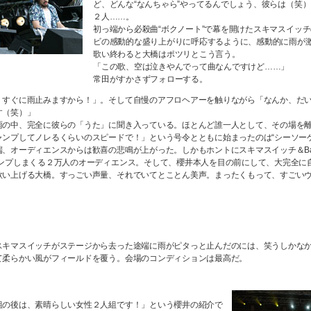
ど、どんな“なんちゃら”やってるんでしょう、彼らは（笑
２人……。
初っ端から必殺曲“ボクノート”で幕を開けたスキマスイッ
ビの感動的な盛り上がりに呼応するように、感動的に雨が
歌い終わると大橋はポツリとこう言う。
「この歌、空は泣きやんでって曲なんですけど……」
常田がすかさずフォローする。
、すぐに雨止みますから！」。そして自慢のアフロヘアーを触りながら「なんか、だ
す（笑）」
雨の中、完全に彼らの「うた」に聞き入っている。ほとんど誰一人として、その場を
ャンプしてノレるくらいのスピードで！」という号令とともに始まったのは“シーソー
、オーディエンスからは歓喜の悲鳴が上がった。しかもホントにスキマスイッチ＆Bank
ャンプしまくる２万人のオーディエンス。そして、櫻井本人を目の前にして、大完全に
歌い上げる大橋。すっごい声量、それでいてとことん美声。まったくもって、すごい
スキマスイッチがステージから去った途端に雨がピタっと止んだのには、笑うしかな
て柔らかい風がフィールドを覆う。会場のコンディションは最高だ。
組の後は、素晴らしい女性２人組です！」という櫻井の紹介で