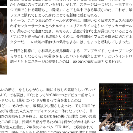
か）が風にのって流れているだけ。そして、ステージは一つだけ。一言で言う
ジで奏でられる素晴らしい音楽」にとても集中できる環境なのだ。これが、最
フェスに慣れてしまった身にはとても新鮮に感じられる。
もう一つ。ここつま恋のフィールドの芝生は、間違いなく日本のフェス会場の
わずセンターサークルとペナルティ・エリアのラインを引いてサッカーボール
い、柔らかくて適度な短さ。もちろん、芝生が剥げて土が露出しているところ
どこにでも寝っ転がれる環境というのは、長時間続くフェスを快適に過ごす上
クターだ。この大地の肌触りの気持ちよさには、ちょっと感動してしまった。
一日目と同様に、小林武史と櫻井和寿による「アンプラグド」なオープニング
らやましくなるくらいの若さをもったバンドを紹介します！」というイントロ
調べとともにステージに登場したのは、ap bank fes初出演となるHYだ。
らいの若さ」をもちながらも、既に４枚もの素晴らしいアルバ
Y。でも実は、HYにとってMr.Childrenはデビュー前からメ
ンドだった（最初にバンドが集まって音を出したのは
曲だったほど）。そのせいか、最初は少し堅さもあった。でも2曲目“そ
もの”を機にだんだんオーディエンスと一体になっていく。目
の素晴らしさを称え、ap bank fesの掲げた理念に深い共感
たこの曲には、沖縄の自然を守るためには何から始めればいい
識が生んだ曲だ。2年前のアルバム『TRUNK』に収録されて
で、彼らはもともと必然的にこのap bank fesの理念と共鳴