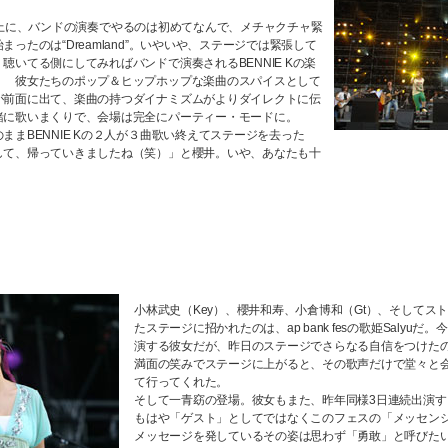
初登場の上に、バンドの演奏でやるのは初めてなんで、メチャクチャ緊
ったのは“Dreamland”。いやいや、ステージでは緊張して
聴いてる側にしてみればバンドで演奏されるBENNIE Kの楽
！ 彼女たちのポップ＆ヒップホップな楽曲のスパイスとして
が前面に出て、楽曲の持つダイナミズムがよりダイレクトに伝
緒に歌いまくりで、会場は完全にパーティー・モードに。
ままBENNIE Kの２人が３曲歌い終えてステージを去った
して、帰っていきましたね（笑）」と櫻井。いや、あなたも十
小林武史（Key）、櫻井和寿、小倉博和（Gt）、そしてス
たステージに招かれたのは、ap bank fesの歌姫Salyu
演する彼女だが、昨日のステージでさらなる自信をつけた
満面の笑みでステージに上がると、その歌声だけで堂々と
て行ってくれた。
そして一青窈の登場。彼女もまた、昨年同様3日連続出演す
もはや「ゲスト」としてではなくこのフェスの「メッセン
メッセージを発しているその姿は思わず「勇敢」と呼びた