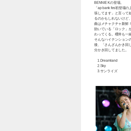
BENNIE Kの登場。
「ap bank fes
張してます」と言って始ま
るのかもしれないけど、
曲はメチャクチャ新鮮
効いている「ロック」
わってくる。櫻井も一
そんなハイテンションの
後、「さんざんかき回
分かき回してました。
1.Dreamland
2.Sky
3.サンライズ