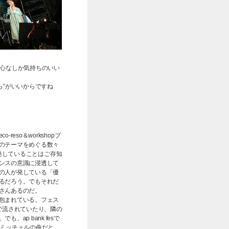
と、心なしか気持ちのいい
ら”がいいからですね
so＆workshopブ
のテーマをめぐる数々
ジを発していることはご存知
ンスの意識に浸透して
の人が発している「優
るだろう。でもそれだ
さんあるのだ。
包まれている。フェス
で流されていたり、隣の
ap bank fesで
・ミッチェルの曲だと