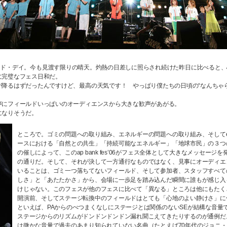
‘06、セカンド・デイ。今も見渡す限りの晴天。灼熱の日差しに照らされ続けた昨日に比べる
に完璧なフェス日和だ。
が降るはずだったんですけど、最高の天気です！ やっぱり僕たちの日頃の“なんちゃ
声にフィールドいっぱいのオーディエンスから大きな歓声があがる。
になりそうだ。
ところで。ゴミの問題への取り組み、エネルギーの問題への取り組み、そしてeco-re
ースにおける「自然との共生」「持続可能なエネルギー」「地球市民」の３つ
の催しによって、このap bank fes’06がフェス全体として大きなメッセー
の通りだ。そして、それが決して一方通行なものではなく、見事にオーディエ
いることは、ゴミ一つ落ちてないフィールド、そして参加者、スタッフすべて
しさ」と「あたたかさ」から、会場に一歩足を踏み込んだ瞬間に誰もが感じ入
けじゃない。このフェスが他のフェスに比べて「異なる」ところは他にもたく
開演前、そしてステージ転換中のフィールドはとても「心地のよい静けさ」に
といえば、PAからのべつまくなしにステージとは関係のないSEが結構な音量
ステージからのリズムがドンドンドンドン漏れ聞こえてきたりするのが通例だ。でも、
は微かな音量で過去のあまり知られていない名曲（たとえば70年代のジョニ