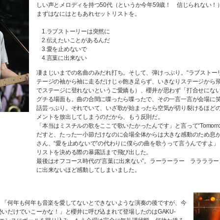
しい声とメロディを持つ50代（というか今年59歳！ 信じられない！
まずはなにはともあれセットリストを。
1.ラブストーリーは突然に
2.伝えたいことがあるんだ
3.愛を止めないで
4.言葉に出来ない
凄まじいまでの名曲のみだれ打ち。そして、弾けっぷり。“ラブストー
テージの袖から袖に走るだけじゃ飽き足らず、いきなりステージから
でステージに登れないというご愛嬌も）、櫻井が思わず「打合せにな
グチる場面も。曲の合間に喋ったら喋ったで、その一言一言が会場に
話芸っぷり。それでいて、いざ歌が始まったら空気が切り裂けるほど
メントを放出してしまうのだから、もう反則だ。
「本当はミスチルの歌をここで歌いたかったんです」と言って“Tomorrow N
だすと、たった一小節だけなのに会場全体からは大きな感動のため息
さん、“愛を止めないで”の代わりに僕らの曲を歌うって言うんですよ
リストを決める際の暴露話まで飛び出した。
最後はオフコース時代の“言葉に出来ない”。ラーラーラー ララララ
に出来ないほど感動してしまいました。
、「何年も何年も音楽を愛してないとできないような演奏の後ですが、今
いだけでいこーかな！」と櫻井に呼び込まれて登場したのはGAKU-