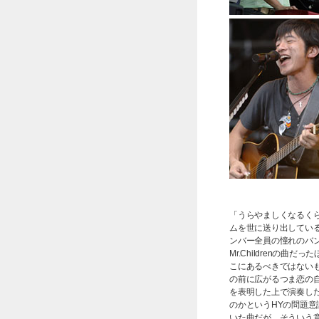
「うらやましくなるく
ムを世に送り出しているH
ンバー全員の憧れのバ
Mr.Childrenの
こにあるべきではない
の前に広がるつま恋の自然
を表明した上で演奏し
のかというHYの問題意
いた曲だが、そういう意味