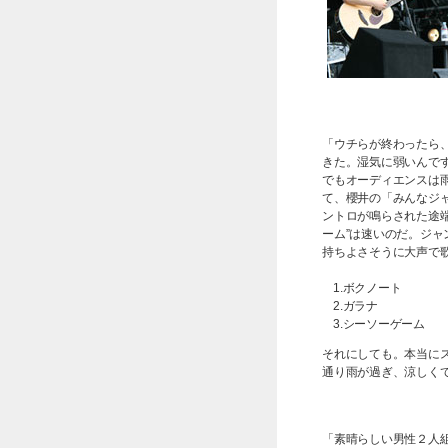
「ウチらが終わったら
きた。湿気に弱いんで
でもオーディエンスは
て、櫻井の「みんなジ
ントロが鳴らされた途端
ーム”は速いのだ。ジ
持ちよさそうに大声で
1.ボクノート
2.ガラナ
3.シーソーゲーム
それにしても。本当に
通り雨が過ぎ、涼しく
「素晴らしい男性２人