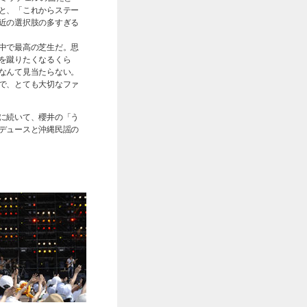
と、「これからステー
近の選択肢の多すぎる
中で最高の芝生だ。思
を蹴りたくなるくら
なんて見当たらない。
で、とても大切なファ
に続いて、櫻井の「う
デュースと沖縄民謡の