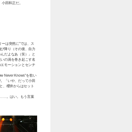
）小田和正だ。
リーは突然に”では、ス
飛び降り（その後、自力
いんだよなあ（笑）」と
笑いの渦を巻き起こす名
のエモーションとセンチ
ever Knows”を歌い
が。「いや、だって小田
」と、櫻井からはセット
ー……。はい。もう言葉